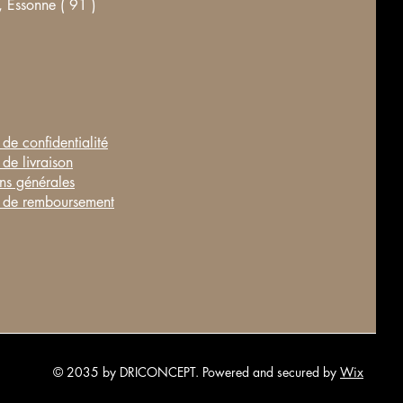
 Essonne ( 91 )
 de confidentialité
 de livraison
ns générales
e de remboursement
© 2035 by DRICONCEPT. Powered and secured by
Wix