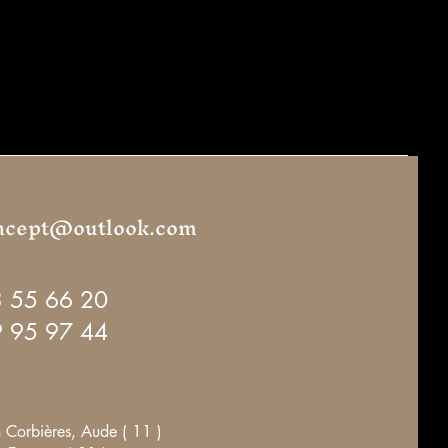
ncept@outlook.com
3 55 66 20
 95 97 44
 Corbières, Aude ( 11 )