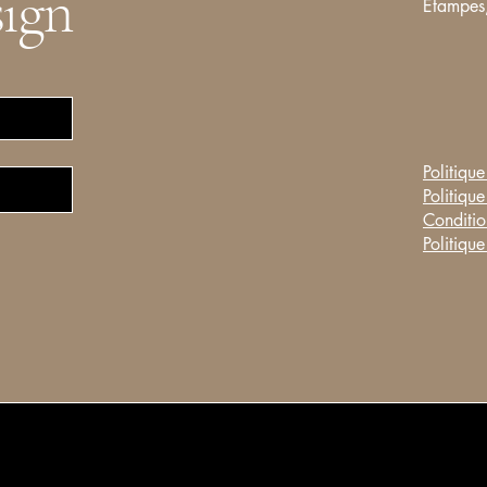
sign
Etampes,
Politique
Politique
Conditio
Politiqu