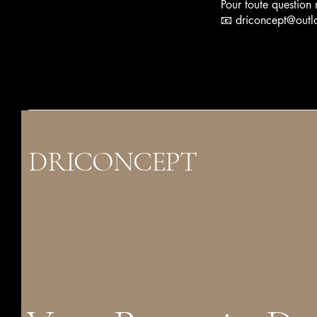
Pour toute question 
📧
driconcept@out
DRICONCEPT