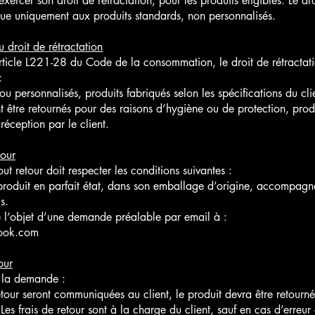
rcer son droit de rétractation, pour les produits éligibles. Le dr
ique uniquement aux produits standards, non personnalisés.
u droit de rétractation
ticle L221-28 du Code de la consommation, le droit de rétractat
:
ou personnalisés, produits fabriqués selon les spécifications du cli
t être retournés pour des raisons d’hygiène ou de protection, prod
ception par le client.
tour
ut retour doit respecter les conditions suivantes :
, produit en parfait état, dans son emballage d’origine, accompagn
s.
re l’objet d’une demande préalable par email à :
look.com
our
 la demande :
retour seront communiquées au client, le produit devra être retourn
Les frais de retour sont à la charge du client, sauf en cas d’erreur