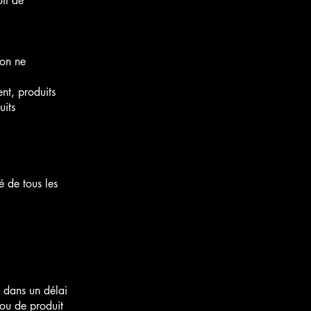
oit de
ion ne
ent, produits
uits
é de tous les
é dans un délai
 ou de produit