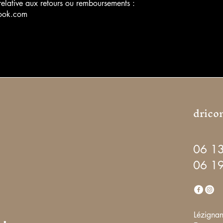
relative aux retours ou remboursements :
look.com
drico
06 1
06 19
Lézignan